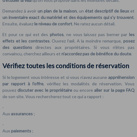
d’étudier la villa
qu’on vous propose dans les moindres détails.
Demandez à avoir
un plan de la maison
, un
état descriptif de lieux
et
un inventaire exact du matériel et des équipements qui s’y trouvent
.
Ensuite, évaluez
le niveau de confort
. Ne ratez aucun détail.
Et pour ce qui est des
photos
, ne vous laissez pas berner par
les
effets et les contrastes
. Ouvrez l’œil. A la moindre remarque,
posez
des questions
directes aux propriétaires. Si vous n’êtes pas
convaincu, cherchez ailleurs et
n’accordez pas de bénéfice du doute
.
Vérifiez toutes les conditions de réservation
Si le logement vous intéresse et si vous n’avez aucune
appréhension
par rapport à l’offre
, vérifiez les modalités de réservation. Vous
pouvez
discuter avec le propriétaire
ou encore
aller sur la page FAQ
de son site. Vous rechercherez tout ce qui a rapport :
·
Aux
assurances
;
·
Aux
paiements
;