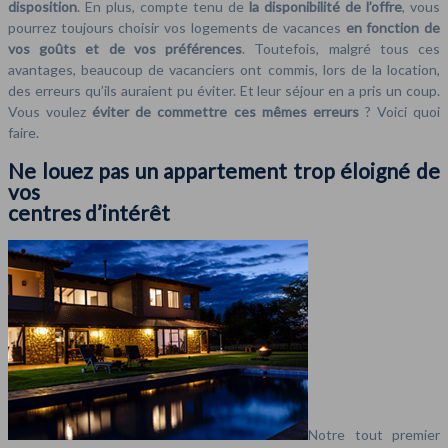
disposition
. En plus, compte tenu de
la disponibilité de l’offre
, vous
pourrez toujours choisir vos logements de vacances
en fonction de
vos goûts et de vos préférences
. Toutefois, malgré tous ces
avantages, beaucoup de vacanciers ont commis, lors de la location,
des erreurs qu’ils auraient pu éviter. Et leur séjour en a pris un coup.
Vous voulez
éviter de commettre ces mêmes erreurs
? Voici quoi
faire.
Ne louez pas un appartement trop éloigné de
vos
centres d’intérêt
Notre tout premier